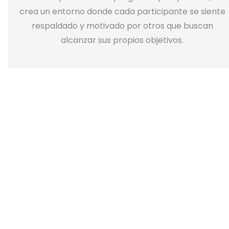
crea un entorno donde cada participante se siente
respaldado y motivado por otros que buscan
alcanzar sus propios objetivos.
webinar
La Comunidad para Lograr
Compañeros Hacia la Cima
Forma parte de un grupo donde el empuje mutuo,
una sana rendición de cuentas, el respeto, el enfoque
y el hambre por resultados son parte del día a día.
Actividades todas las semanas, para integrarnos y
lograr más.